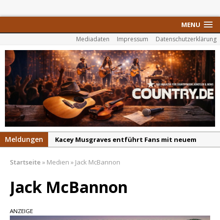
MENU
Mediadaten
Impressum
Datenschutzerklärung
Meldungen
Kacey Musgraves entführt Fans mit neuem
Video zu „Mexico Honey“
Startseite
»
Medien
»
Jack McBannon
Carter Faith mit brandneuem Musikvideo zu
„Pearl Handled Pistol“
Jack McBannon
Son Volt – „Sound Signal Serenades“ erscheint
am 28. August
ANZEIGE