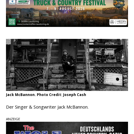
Country Music Hot News – 2. August 2026: Dolly
Parton, Bill Anderson und Shaboozey im Fokus
Chris Johnson & The Hollywood Hillbillies
kündigen neues Album mit „Better Days
Ahead“ an
Danke für Euer Vertrauen: Country.de erreicht
täglich rund 10.000 Leser
Jack McBannon. Photo Credit: Joseph Cash
Der Singer & Songwriter Jack McBannon.
ANZEIGE