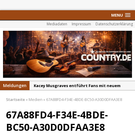
MENU
Mediadaten
Impressum
Datenschutzerklärung
Meldungen
Kacey Musgraves entführt Fans mit neuem
Video zu „Mexico Honey“
Startseite
»
Medien
»
67A88FD4-F34E-4BDE-BC50-A30D0DFAA3E8
Carter Faith mit brandneuem Musikvideo zu
„Pearl Handled Pistol“
67A88FD4-F34E-4BDE-
Son Volt – „Sound Signal Serenades“ erscheint
BC50-A30D0DFAA3E8
am 28. August