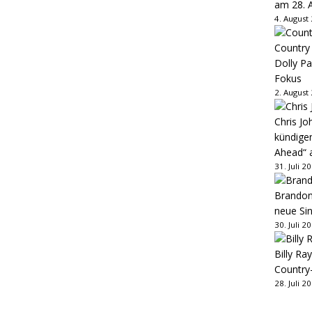
am 28. 
4. August
Country
Dolly P
Fokus
2. August
Chris Jo
kündige
Ahead“ 
31. Juli 2
Brandon 
neue Sin
30. Juli 2
Billy Ray
Country
28. Juli 2