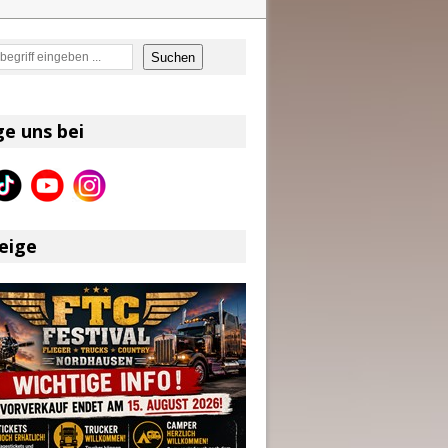
en
Suchen
on und Shaboozey im Fokus
Better Days Ahead“ an
ge uns bei
eser
eige