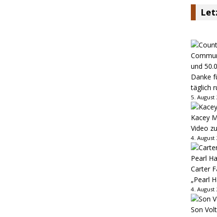
Let
Danke fü
täglich 
5. August
Kacey M
Video z
4. August
Carter 
„Pearl H
4. August
Son Volt