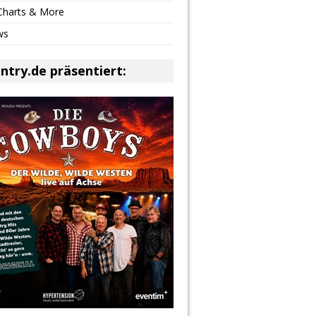
 Charts & More
ws
ntry.de präsentiert: