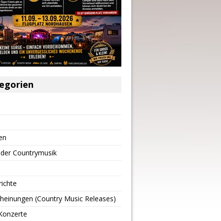
egorien
en
 der Countrymusik
richte
heinungen (Country Music Releases)
Konzerte