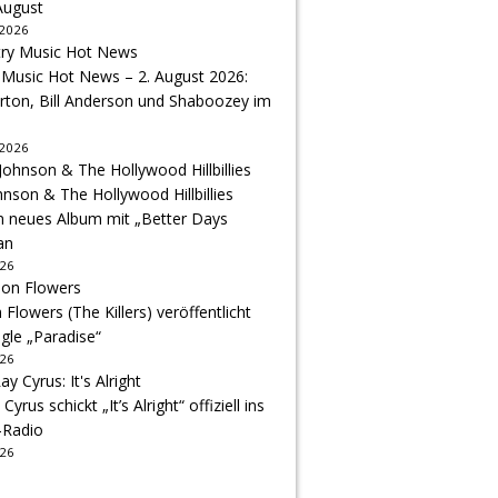
August
 2026
 Music Hot News – 2. August 2026:
arton, Bill Anderson und Shaboozey im
 2026
hnson & The Hollywood Hillbillies
n neues Album mit „Better Days
an
026
Flowers (The Killers) veröffentlicht
gle „Paradise“
026
 Cyrus schickt „It’s Alright“ offiziell ins
-Radio
026