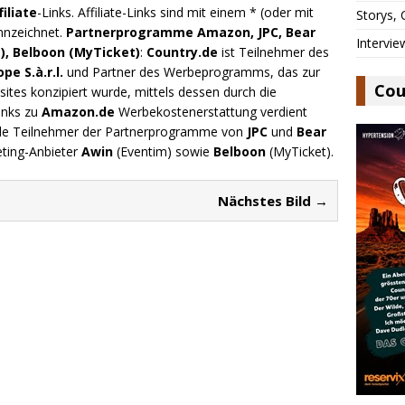
filiate
-Links. Affiliate-Links sind mit einem * (oder mit
Storys,
nnzeichnet.
Partnerprogramme Amazon, JPC, Bear
Intervie
), Belboon (MyTicket)
:
Country.de
ist Teilnehmer des
e S.à.r.l.
und Partner des Werbeprogramms, das zur
Cou
ites konzipiert wurde, mittels dessen durch die
inks zu
Amazon.de
Werbekostenerstattung verdient
.de Teilnehmer der Partnerprogramme von
JPC
und
Bear
eting-Anbieter
Awin
(Eventim) sowie
Belboon
(MyTicket).
Nächstes Bild →