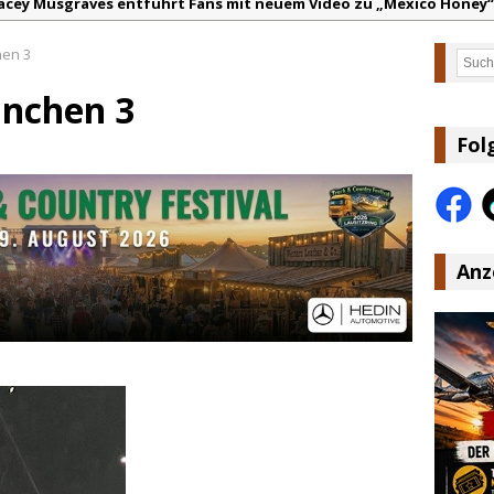
acey Musgraves entführt Fans mit neuem Video zu „Mexico Honey“
arter Faith mit brandneuem Musikvideo zu „Pearl Handled Pistol“
hen 3
Such
on Volt – „Sound Signal Serenades“ erscheint am 28. August
ünchen 3
ountry Music Hot News – 2. August 2026: Dolly Parton, Bill Anders
s Johnson & The Hollywood Hillbillies kündigen neues Album mit „
Fol
anke für Euer Vertrauen: Country.de erreicht täglich rund 10.000 L
Anz