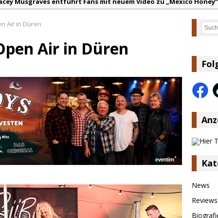
acey Musgraves entführt Fans mit neuem Video zu „Mexico Honey“
arter Faith mit brandneuem Musikvideo zu „Pearl Handled Pistol“
n Air in Düren
Such
on Volt – „Sound Signal Serenades“ erscheint am 28. August
 Open Air in Düren
ountry Music Hot News – 2. August 2026: Dolly Parton, Bill Anders
s Johnson & The Hollywood Hillbillies kündigen neues Album mit „
Fol
anke für Euer Vertrauen: Country.de erreicht täglich rund 10.000 L
Anz
Kat
News
Reviews
Biografi