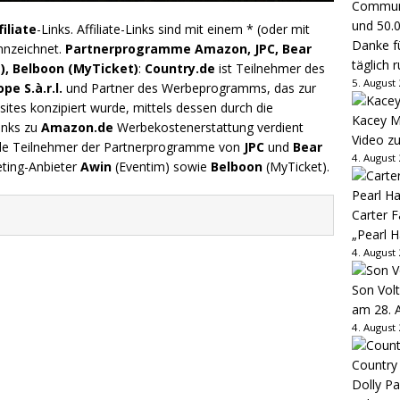
filiate
-Links. Affiliate-Links sind mit einem * (oder mit
Danke fü
nnzeichnet.
Partnerprogramme Amazon, JPC, Bear
täglich 
), Belboon (MyTicket)
:
Country.de
ist Teilnehmer des
5. August
e S.à.r.l.
und Partner des Werbeprogramms, das zur
ites konzipiert wurde, mittels dessen durch die
Kacey M
inks zu
Amazon.de
Werbekostenerstattung verdient
Video z
.de Teilnehmer der Partnerprogramme von
JPC
und
Bear
4. August
eting-Anbieter
Awin
(Eventim) sowie
Belboon
(MyTicket).
Carter 
„Pearl H
4. August
Son Volt
am 28. 
4. August
Country
Dolly P