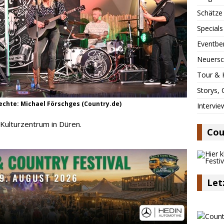
Schätze
Specials
Eventbe
Neuersc
Tour & 
Storys,
drechte: Michael Förschges (Country.de)
Intervie
 Kulturzentrum in Düren.
Cou
Let