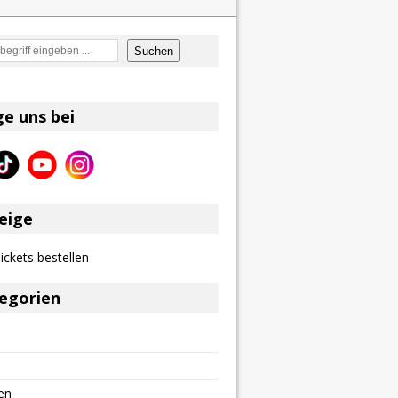
en
Suchen
on und Shaboozey im Fokus
Better Days Ahead“ an
ge uns bei
eser
eige
egorien
en