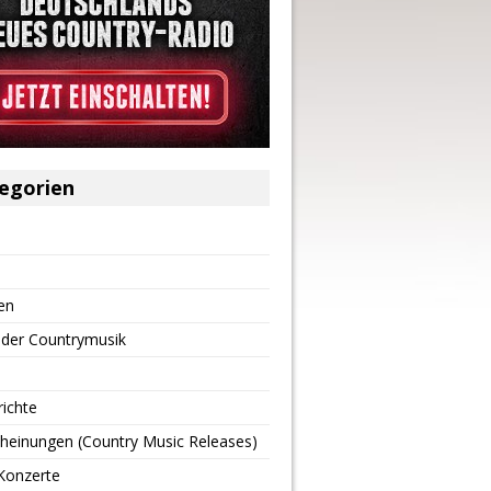
egorien
en
 der Countrymusik
richte
heinungen (Country Music Releases)
Konzerte