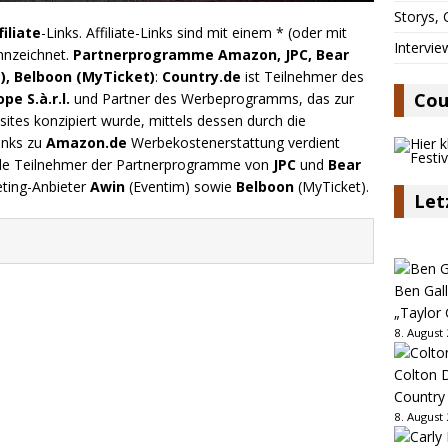
Storys,
filiate
-Links. Affiliate-Links sind mit einem * (oder mit
Intervie
nnzeichnet.
Partnerprogramme Amazon, JPC, Bear
), Belboon (MyTicket)
:
Country.de
ist Teilnehmer des
Cou
e S.à.r.l.
und Partner des Werbeprogramms, das zur
ites konzipiert wurde, mittels dessen durch die
inks zu
Amazon.de
Werbekostenerstattung verdient
.de Teilnehmer der Partnerprogramme von
JPC
und
Bear
eting-Anbieter
Awin
(Eventim) sowie
Belboon
(MyTicket).
Let
Ben Gall
„Taylor 
8. August
Colton D
Country
8. August