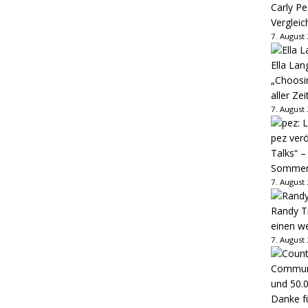
Carly Pe
Vergleic
7. August
Ella Lan
„Choosin
aller Zei
7. August
pez verö
Talks“ –
Sommer
7. August
Randy Tr
einen w
7. August
Danke fü