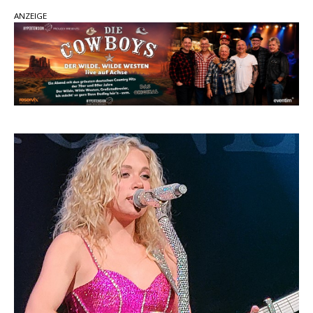
Ella Langley schreibt Musikgeschichte:
ANZEIGE
„Choosin‘ Texas“ gehört zu den größten Hits
aller Zeiten
pez veröffentlicht neue Single „Late Night
Talks“ – eine Hymne auf unvergessliche
Sommernächte
Country Music Hot News – 9. August 2026:
Morgan Wallen, Dolly Parton und Riley Green im
Fokus