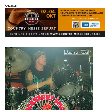
Ella Langley schreibt Musikgeschichte:
ANZEIGE
„Choosin‘ Texas“ gehört zu den größten Hits
aller Zeiten
pez veröffentlicht neue Single „Late Night
Talks“ – eine Hymne auf unvergessliche
Sommernächte
Country Music Hot News – 9. August 2026:
Morgan Wallen, Dolly Parton und Riley Green im
Fokus