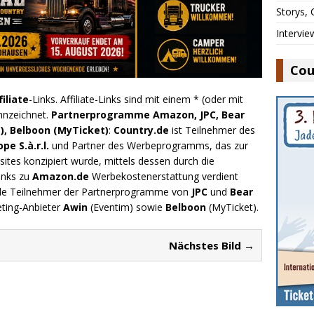
Storys,
Intervie
Cou
filiate
-Links. Affiliate-Links sind mit einem * (oder mit
nnzeichnet.
Partnerprogramme Amazon, JPC, Bear
), Belboon (MyTicket)
:
Country.de
ist Teilnehmer des
e S.à.r.l.
und Partner des Werbeprogramms, das zur
ites konzipiert wurde, mittels dessen durch die
inks zu
Amazon.de
Werbekostenerstattung verdient
.de Teilnehmer der Partnerprogramme von
JPC
und
Bear
eting-Anbieter
Awin
(Eventim) sowie
Belboon
(MyTicket).
Nächstes Bild →