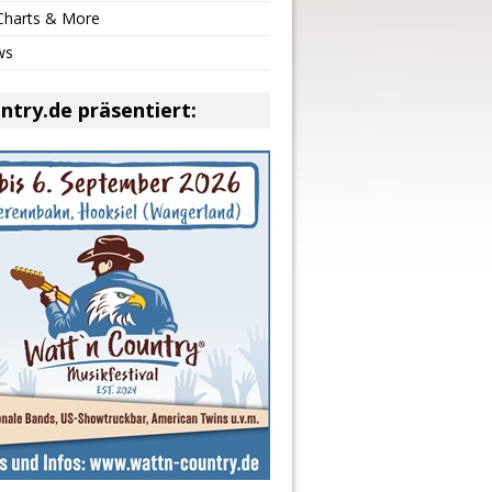
 Charts & More
ws
ntry.de präsentiert: