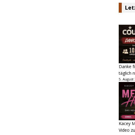
Let
Danke fü
täglich 
5. August
Kacey M
Video z