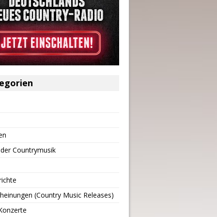
egorien
en
 der Countrymusik
richte
heinungen (Country Music Releases)
Konzerte