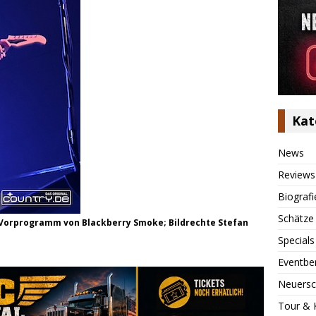
Kat
News
Reviews
Biografi
Schätze
 Vorprogramm von Blackberry Smoke; Bildrechte Stefan
Specials
Eventbe
Neuersc
Tour & 