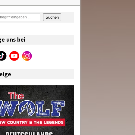
en
Suchen
on und Shaboozey im Fokus
Better Days Ahead“ an
ge uns bei
eser
eige