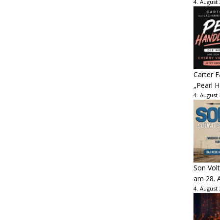
4. August
Carter 
„Pearl H
4. August
Son Volt
am 28. 
4. August