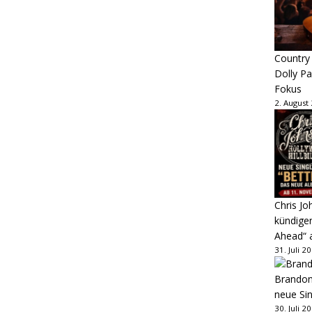
Country
Dolly P
Fokus
2. August
Chris Jo
kündige
Ahead“ 
31. Juli 2
Brandon 
neue Sin
30. Juli 2