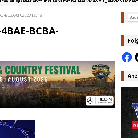
acey Musgraves entführt Fans mit neuem Video zu „Mexico Honey“
arter Faith mit brandneuem Musikvideo zu „Pearl Handled Pistol“
AE-BCBA-8F02C2313518
Such
on Volt – „Sound Signal Serenades“ erscheint am 28. August
-4BAE-BCBA-
ountry Music Hot News – 2. August 2026: Dolly Parton, Bill Anders
s Johnson & The Hollywood Hillbillies kündigen neues Album mit „
Fol
anke für Euer Vertrauen: Country.de erreicht täglich rund 10.000 L
Anz