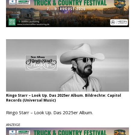
einen weiteren Schatz aus dem Archiv
Danke für Euer Vertrauen: Country.de erreicht
täglich rund 10.000 Leser
Kacey Musgraves entführt Fans mit neuem
Video zu „Mexico Honey“
Carly Pearce hinterfragt den ständigen
Vergleich mit anderen
Ringo Starr – Look Up. Das 2025er Album. Bildrechte: Capitol
Records (Universal Music)
Ringo Starr – Look Up. Das 2025er Album.
ANZEIGE