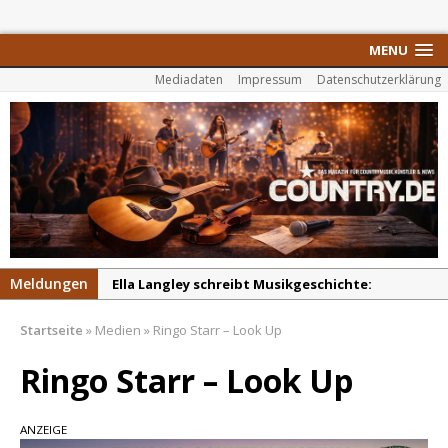
MENU
Mediadaten
Impressum
Datenschutzerklärung
Meldungen
Ella Langley schreibt Musikgeschichte:
„Choosin‘ Texas“ gehört zu den größten Hits
Startseite
»
Medien
»
Ringo Starr – Look Up
aller Zeiten
pez veröffentlicht neue Single „Late Night
Ringo Starr – Look Up
Talks“ – eine Hymne auf unvergessliche
Sommernächte
ANZEIGE
Randy Travis veröffentlicht mit „I Don’t Care“