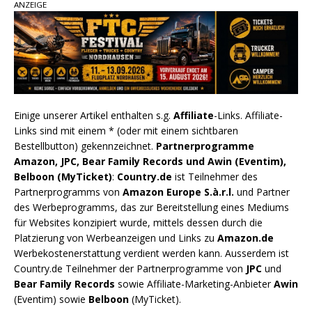
ANZEIGE
Einige unserer Artikel enthalten s.g.
Affiliate
-Links. Affiliate-
Links sind mit einem * (oder mit einem sichtbaren
Bestellbutton) gekennzeichnet.
Partnerprogramme
Amazon, JPC, Bear Family Records und Awin (Eventim),
Belboon (MyTicket)
:
Country.de
ist Teilnehmer des
Partnerprogramms von
Amazon Europe S.à.r.l.
und Partner
des Werbeprogramms, das zur Bereitstellung eines Mediums
für Websites konzipiert wurde, mittels dessen durch die
Platzierung von Werbeanzeigen und Links zu
Amazon.de
Werbekostenerstattung verdient werden kann. Ausserdem ist
Country.de Teilnehmer der Partnerprogramme von
JPC
und
Bear Family Records
sowie Affiliate-Marketing-Anbieter
Awin
(Eventim) sowie
Belboon
(MyTicket).