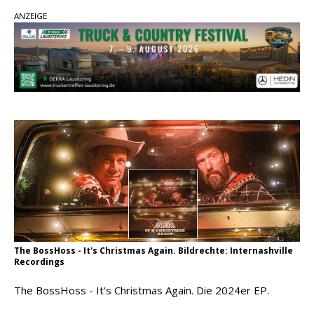
Ella Langley schreibt Musikgeschichte:
ANZEIGE
„Choosin‘ Texas“ gehört zu den größten Hits
aller Zeiten
pez veröffentlicht neue Single „Late Night
Talks“ – eine Hymne auf unvergessliche
Sommernächte
Country Music Hot News – 9. August 2026:
Morgan Wallen, Dolly Parton und Riley Green im
Fokus
The BossHoss - It's Christmas Again. Bildrechte: Internashville
Recordings
The BossHoss - It's Christmas Again. Die 2024er EP.