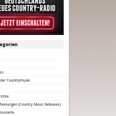
egorien
en
 der Countrymusik
richte
heinungen (Country Music Releases)
Konzerte