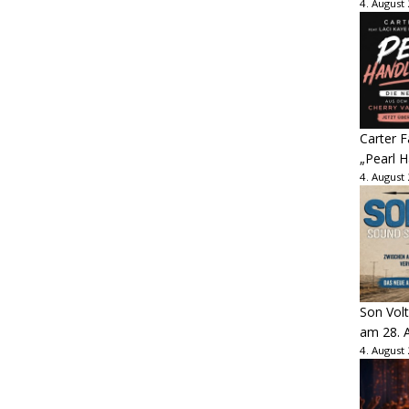
4. August
Carter 
„Pearl H
4. August
Son Volt
am 28. 
4. August