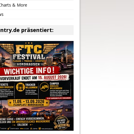
 Charts & More
ws
ntry.de präsentiert: