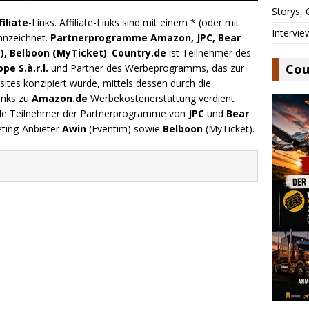
Storys,
filiate
-Links. Affiliate-Links sind mit einem * (oder mit
Intervie
nnzeichnet.
Partnerprogramme Amazon, JPC, Bear
), Belboon (MyTicket)
:
Country.de
ist Teilnehmer des
Cou
e S.à.r.l.
und Partner des Werbeprogramms, das zur
ites konzipiert wurde, mittels dessen durch die
inks zu
Amazon.de
Werbekostenerstattung verdient
.de Teilnehmer der Partnerprogramme von
JPC
und
Bear
eting-Anbieter
Awin
(Eventim) sowie
Belboon
(MyTicket).