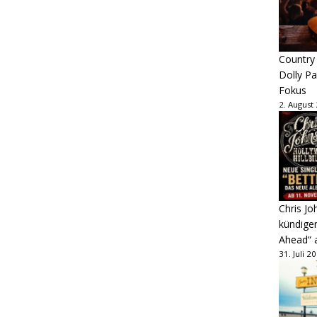
Country
Dolly P
Fokus
2. August
Chris Jo
kündige
Ahead“ 
31. Juli 2