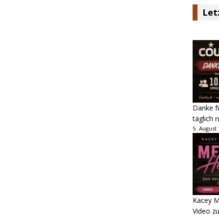
Let
Danke fü
täglich 
5. August
Kacey M
Video z