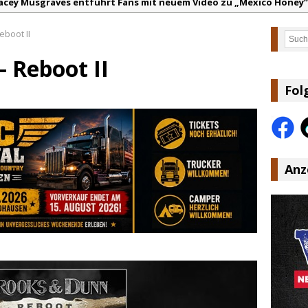
acey Musgraves entführt Fans mit neuem Video zu „Mexico Honey“
arter Faith mit brandneuem Musikvideo zu „Pearl Handled Pistol“
boot II
Such
on Volt – „Sound Signal Serenades“ erscheint am 28. August
 Reboot II
ountry Music Hot News – 2. August 2026: Dolly Parton, Bill Anders
s Johnson & The Hollywood Hillbillies kündigen neues Album mit „
Fol
anke für Euer Vertrauen: Country.de erreicht täglich rund 10.000 L
Anz