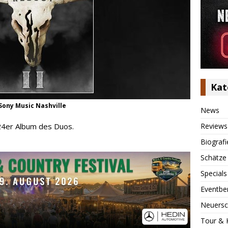
Kat
 Sony Music Nashville
News
Reviews
24er Album des Duos.
Biografi
Schätze
Specials
Eventbe
Neuersc
Tour & 