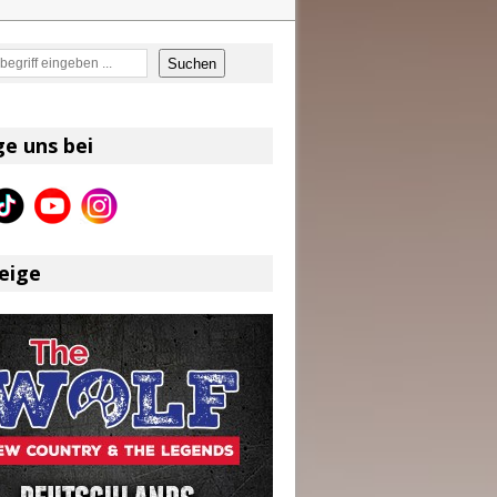
en
Suchen
on und Shaboozey im Fokus
Better Days Ahead“ an
ge uns bei
eser
eige