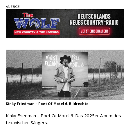
ANZEIGE
Kacey Musgraves entführt Fans mit neuem
Video zu „Mexico Honey“
Carter Faith mit brandneuem Musikvideo zu
„Pearl Handled Pistol“
Ella Langley schreibt Musikgeschichte:
„Choosin‘ Texas“ gehört zu den größten Hits
aller Zeiten
Kinky Friedman – Poet Of Motel 6. Bildrechte:
Kinky Friedman – Poet Of Motel 6. Das 2025er Album des
texanischen Sängers.