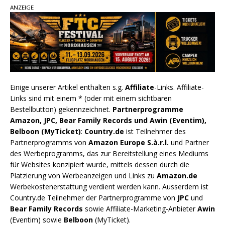
ANZEIGE
Einige unserer Artikel enthalten s.g.
Affiliate
-Links. Affiliate-
Links sind mit einem * (oder mit einem sichtbaren
Bestellbutton) gekennzeichnet.
Partnerprogramme
Amazon, JPC, Bear Family Records und Awin (Eventim),
Belboon (MyTicket)
:
Country.de
ist Teilnehmer des
Partnerprogramms von
Amazon Europe S.à.r.l.
und Partner
des Werbeprogramms, das zur Bereitstellung eines Mediums
für Websites konzipiert wurde, mittels dessen durch die
Platzierung von Werbeanzeigen und Links zu
Amazon.de
Werbekostenerstattung verdient werden kann. Ausserdem ist
Country.de Teilnehmer der Partnerprogramme von
JPC
und
Bear Family Records
sowie Affiliate-Marketing-Anbieter
Awin
(Eventim) sowie
Belboon
(MyTicket).