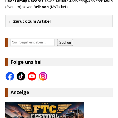
Bear Family Records
sowie Affiliate-Marketing-Anbieter
Awin
(Eventim) sowie
Belboon
(MyTicket).
← Zurück zum Artikel
Suchen
Suchen
Folge uns bei
Anzeige