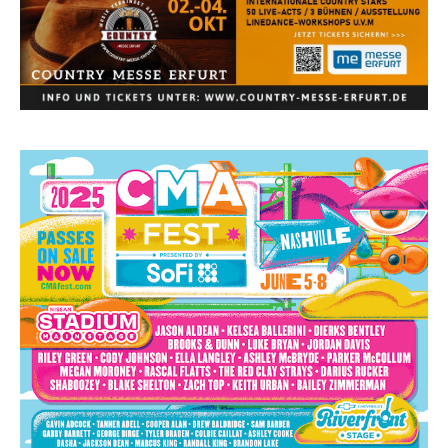
Ella Langley schreibt Musikgeschichte:
„Choosin‘ Texas“ gehört zu den größten Hits
aller Zeiten
pez veröffentlicht neue Single „Late Night
Talks“ – eine Hymne auf unvergessliche
Sommernächte
Country Music Hot News – 9. August 2026:
Morgan Wallen, Dolly Parton und Riley Green im
Fokus