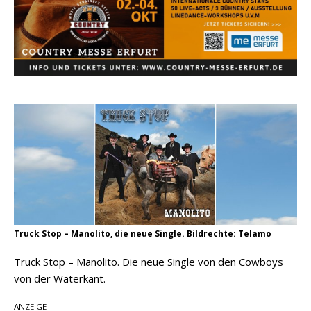
Country Music Hot News – 2. August 2026: Dolly
Parton, Bill Anderson und Shaboozey im Fokus
Chris Johnson & The Hollywood Hillbillies
kündigen neues Album mit „Better Days
Ahead“ an
Danke für Euer Vertrauen: Country.de erreicht
täglich rund 10.000 Leser
Truck Stop – Manolito, die neue Single. Bildrechte: Telamo
Truck Stop – Manolito. Die neue Single von den Cowboys
von der Waterkant.
ANZEIGE