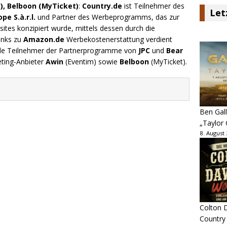
), Belboon (MyTicket)
:
Country.de
ist Teilnehmer des
Let
e S.à.r.l.
und Partner des Werbeprogramms, das zur
ites konzipiert wurde, mittels dessen durch die
inks zu
Amazon.de
Werbekostenerstattung verdient
.de Teilnehmer der Partnerprogramme von
JPC
und
Bear
eting-Anbieter
Awin
(Eventim) sowie
Belboon
(MyTicket).
Ben Gall
„Taylor 
8. August
Colton D
Country