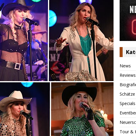
Kat
News
Reviews
Biografi
Schätze
Specials
Eventbe
Neuersc
Tour & 