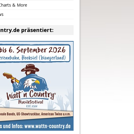
 Charts & More
ws
ntry.de präsentiert: