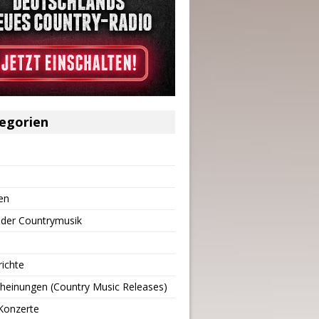
egorien
en
 der Countrymusik
richte
heinungen (Country Music Releases)
Konzerte