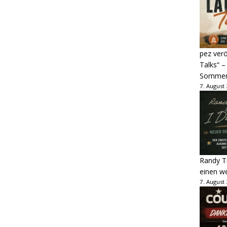
pez verö
Talks“ –
Sommer
7. August
Randy Tr
einen w
7. August