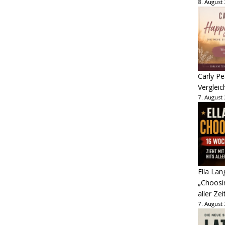
8. August
Carly Pe
Vergleic
7. August
Ella Lan
„Choosin
aller Zei
7. August