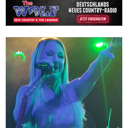
Country Music Hot News – 2. August 2026: Dolly
Parton, Bill Anderson und Shaboozey im Fokus
Chris Johnson & The Hollywood Hillbillies
kündigen neues Album mit „Better Days
Ahead“ an
Danke für Euer Vertrauen: Country.de erreicht
täglich rund 10.000 Leser