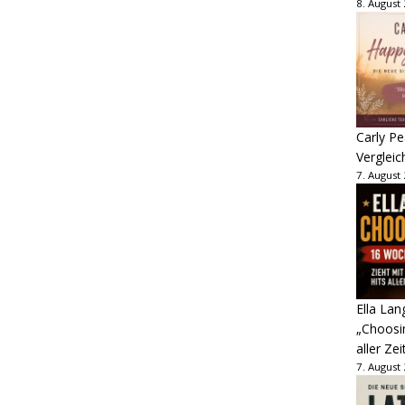
8. August
Carly Pe
Vergleic
7. August
Ella Lan
„Choosin
aller Zei
7. August