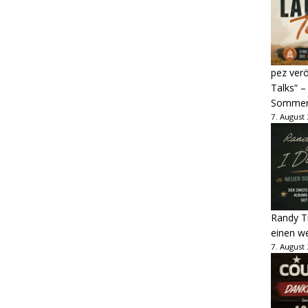
pez verö
Talks“ –
Sommer
7. August
Randy Tr
einen w
7. August