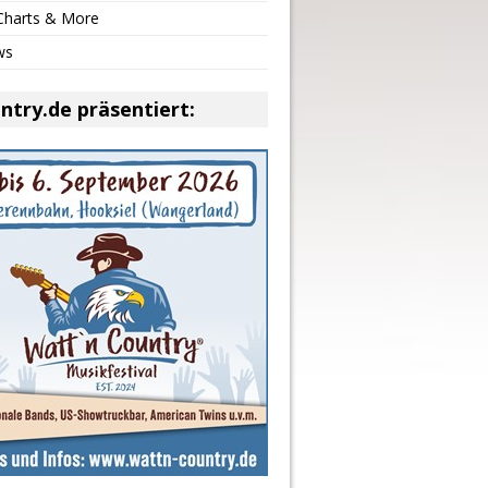
 Charts & More
ws
ntry.de präsentiert: