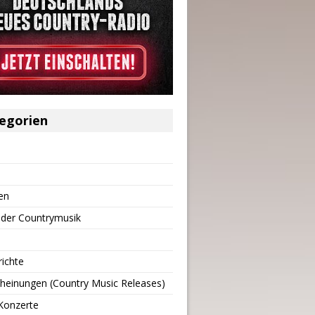
egorien
en
 der Countrymusik
richte
heinungen (Country Music Releases)
Konzerte