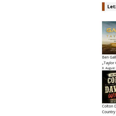
Let
Ben Gall
„Taylor 
8. August
Colton D
Country