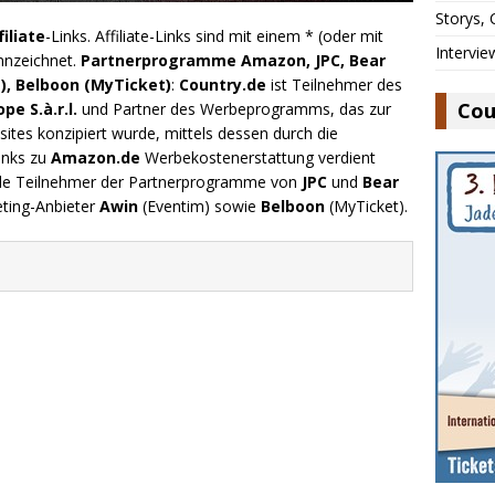
Storys,
filiate
-Links. Affiliate-Links sind mit einem * (oder mit
Intervie
nnzeichnet.
Partnerprogramme Amazon, JPC, Bear
), Belboon (MyTicket)
:
Country.de
ist Teilnehmer des
Cou
e S.à.r.l.
und Partner des Werbeprogramms, das zur
ites konzipiert wurde, mittels dessen durch die
inks zu
Amazon.de
Werbekostenerstattung verdient
.de Teilnehmer der Partnerprogramme von
JPC
und
Bear
eting-Anbieter
Awin
(Eventim) sowie
Belboon
(MyTicket).