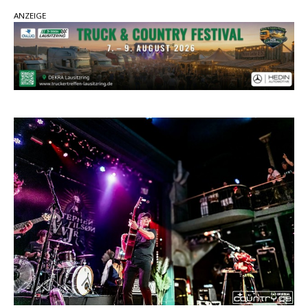
Country Music Hot News – 2. August 2026: Dolly
ANZEIGE
Parton, Bill Anderson und Shaboozey im Fokus
Chris Johnson & The Hollywood Hillbillies
kündigen neues Album mit „Better Days
Ahead“ an
Danke für Euer Vertrauen: Country.de erreicht
täglich rund 10.000 Leser