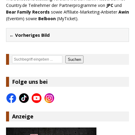
Country.de Teilnehmer der Partnerprogramme von
JPC
und
Bear Family Records
sowie Affiliate-Marketing-Anbieter
Awin
(Eventim) sowie
Belboon
(MyTicket).
← Vorheriges Bild
Suchen
Suchen
Folge uns bei
Anzeige