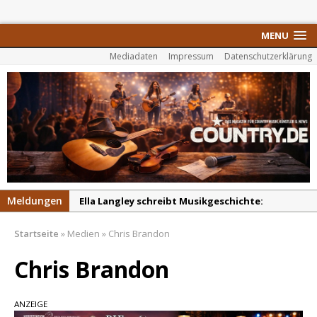
MENU
Mediadaten
Impressum
Datenschutzerklärung
Meldungen
Ella Langley schreibt Musikgeschichte:
„Choosin‘ Texas“ gehört zu den größten Hits
Startseite
»
Medien
»
Chris Brandon
aller Zeiten
pez veröffentlicht neue Single „Late Night
Chris Brandon
Talks“ – eine Hymne auf unvergessliche
Sommernächte
ANZEIGE
Randy Travis veröffentlicht mit „I Don’t Care“