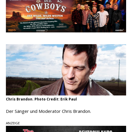
einen weiteren Schatz aus dem Archiv
Danke für Euer Vertrauen: Country.de erreicht
täglich rund 10.000 Leser
Kacey Musgraves entführt Fans mit neuem
Video zu „Mexico Honey“
Carly Pearce hinterfragt den ständigen
Vergleich mit anderen
Chris Brandon. Photo Credit: Erik Paul
Der Sänger und Moderator Chris Brandon.
ANZEIGE