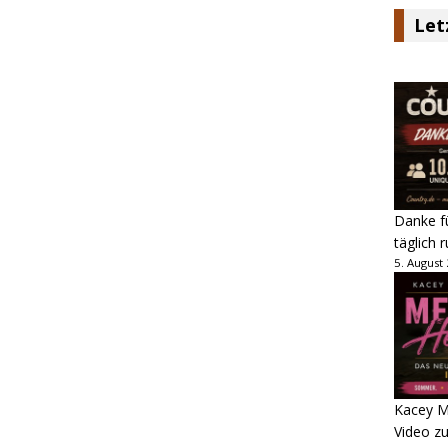
Let
Danke fü
täglich 
5. August
Kacey M
Video z