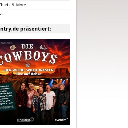
 Charts & More
ws
ntry.de präsentiert: