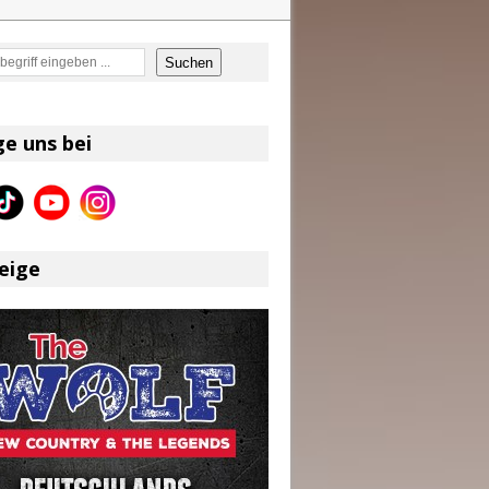
en
Suchen
on und Shaboozey im Fokus
Better Days Ahead“ an
ge uns bei
eser
eige