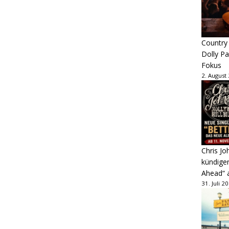
Country
Dolly P
Fokus
2. August
Chris Jo
kündige
Ahead“ 
31. Juli 2