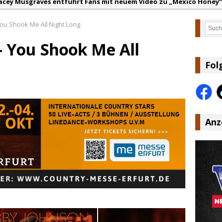
acey Musgraves entführt Fans mit neuem Video zu „Mexico Honey“
arter Faith mit brandneuem Musikvideo zu „Pearl Handled Pistol“
ou Shook Me All Night Long
Such
on Volt – „Sound Signal Serenades“ erscheint am 28. August
– You Shook Me All
ountry Music Hot News – 2. August 2026: Dolly Parton, Bill Anders
s Johnson & The Hollywood Hillbillies kündigen neues Album mit „
Fol
anke für Euer Vertrauen: Country.de erreicht täglich rund 10.000 L
Anz