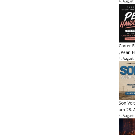
4. August
Carter 
„Pearl H
4. August
Son Volt
am 28. 
4. August