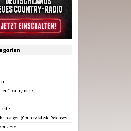
egorien
en
 der Countrymusik
richte
heinungen (Country Music Releases)
Konzerte