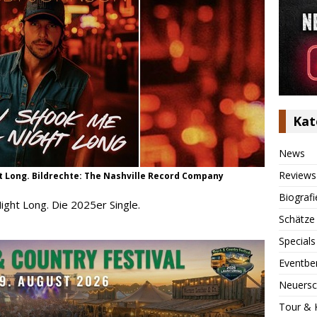
Kat
News
Reviews
t Long. Bildrechte: The Nashville Record Company
Biografi
ight Long. Die 2025er Single.
Schätze
Specials
Eventbe
Neuersc
Tour & 