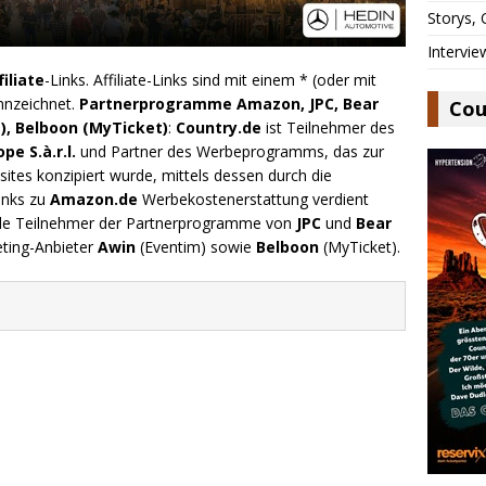
Storys,
Intervie
filiate
-Links. Affiliate-Links sind mit einem * (oder mit
nnzeichnet.
Partnerprogramme Amazon, JPC, Bear
Cou
), Belboon (MyTicket)
:
Country.de
ist Teilnehmer des
e S.à.r.l.
und Partner des Werbeprogramms, das zur
ites konzipiert wurde, mittels dessen durch die
inks zu
Amazon.de
Werbekostenerstattung verdient
.de Teilnehmer der Partnerprogramme von
JPC
und
Bear
eting-Anbieter
Awin
(Eventim) sowie
Belboon
(MyTicket).