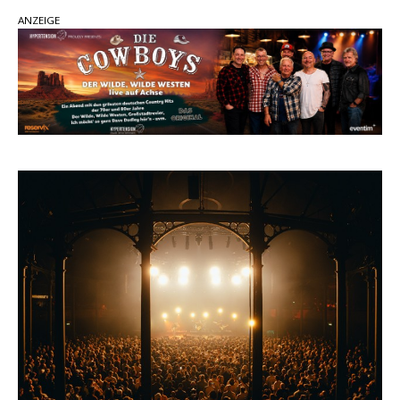
Carter Faith mit brandneuem Musikvideo zu
ANZEIGE
„Pearl Handled Pistol“
Son Volt – „Sound Signal Serenades“ erscheint
am 28. August
pez veröffentlicht neue Single „Late Night
Talks“ – eine Hymne auf unvergessliche
Sommernächte