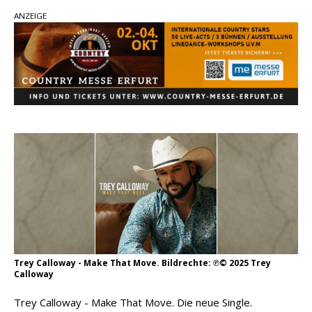
Ella Langley schreibt Musikgeschichte:
ANZEIGE
„Choosin‘ Texas“ gehört zu den größten Hits
aller Zeiten
pez veröffentlicht neue Single „Late Night
Talks“ – eine Hymne auf unvergessliche
Sommernächte
Country Music Hot News – 9. August 2026:
Morgan Wallen, Dolly Parton und Riley Green im
Fokus
Trey Calloway - Make That Move. Bildrechte: ℗© 2025 Trey
Calloway
Trey Calloway - Make That Move. Die neue Single.