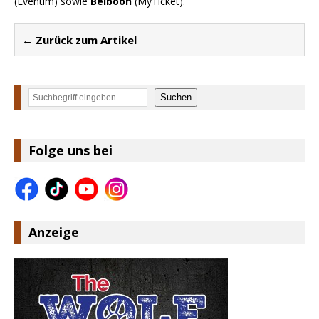
(Eventim) sowie
Belboon
(MyTicket).
← Zurück zum Artikel
Suchen
Suchen
Folge uns bei
Anzeige