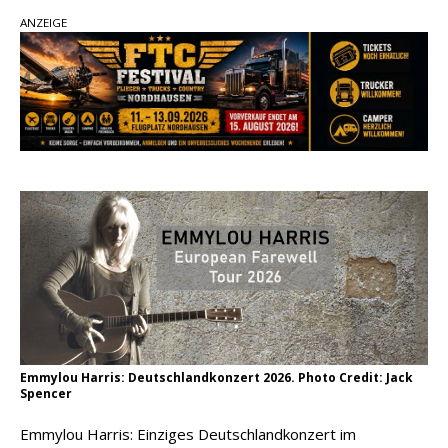
Ella Langley schreibt Musikgeschichte:
ANZEIGE
„Choosin‘ Texas“ gehört zu den größten Hits
aller Zeiten
pez veröffentlicht neue Single „Late Night
Talks“ – eine Hymne auf unvergessliche
Sommernächte
Country Music Hot News – 9. August 2026:
Morgan Wallen, Dolly Parton und Riley Green im
Fokus
Emmylou Harris: Deutschlandkonzert 2026. Photo Credit: Jack
Spencer
Emmylou Harris: Einziges Deutschlandkonzert im