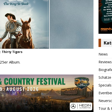
Kat
: Thirty Tigers
News
Reviews
025er Album.
Biografi
Schätze
Specials
Eventbe
Neuersc
Tour & 