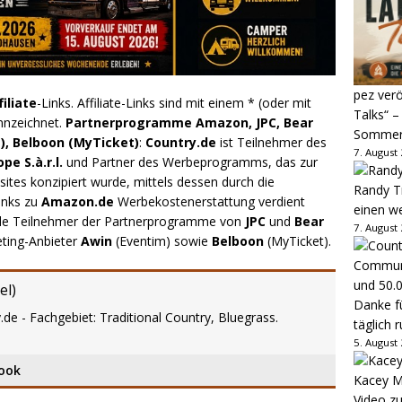
pez verö
filiate
-Links. Affiliate-Links sind mit einem * (oder mit
Talks“ –
nnzeichnet.
Partnerprogramme Amazon, JPC, Bear
Sommer
), Belboon (MyTicket)
:
Country.de
ist Teilnehmer des
7. August
e S.à.r.l.
und Partner des Werbeprogramms, das zur
ites konzipiert wurde, mittels dessen durch die
Randy Tr
inks zu
Amazon.de
Werbekostenerstattung verdient
einen w
.de Teilnehmer der Partnerprogramme von
JPC
und
Bear
7. August
eting-Anbieter
Awin
(Eventim) sowie
Belboon
(MyTicket).
el
)
Danke fü
.de - Fachgebiet: Traditional Country, Bluegrass.
täglich 
5. August
ook
Kacey M
Video z