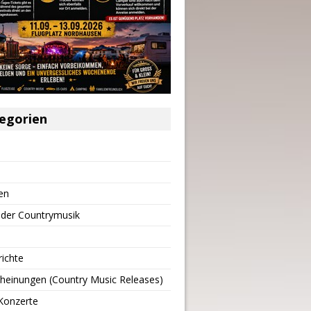
egorien
en
 der Countrymusik
richte
heinungen (Country Music Releases)
Konzerte