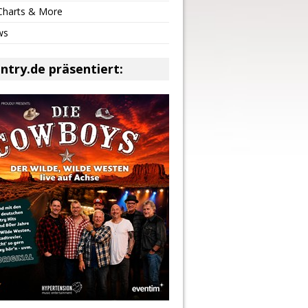
 Charts & More
ws
ntry.de präsentiert: