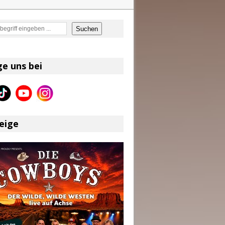
en
Suchen
on und Shaboozey im Fokus
Better Days Ahead“ an
ge uns bei
eser
eige