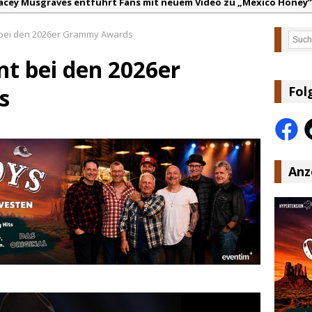
acey Musgraves entführt Fans mit neuem Video zu „Mexico Honey“
arter Faith mit brandneuem Musikvideo zu „Pearl Handled Pistol“
bei den 2026er Grammy Awards
Such
on Volt – „Sound Signal Serenades“ erscheint am 28. August
t bei den 2026er
ountry Music Hot News – 2. August 2026: Dolly Parton, Bill Anders
s Johnson & The Hollywood Hillbillies kündigen neues Album mit „
s
Fol
anke für Euer Vertrauen: Country.de erreicht täglich rund 10.000 L
Anz