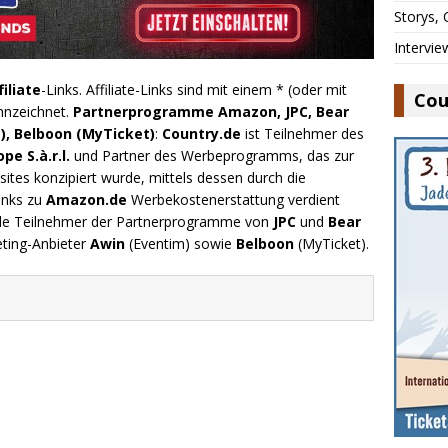
Storys,
Intervie
filiate
-Links. Affiliate-Links sind mit einem * (oder mit
Cou
nnzeichnet.
Partnerprogramme Amazon, JPC, Bear
), Belboon (MyTicket)
:
Country.de
ist Teilnehmer des
e S.à.r.l.
und Partner des Werbeprogramms, das zur
ites konzipiert wurde, mittels dessen durch die
inks zu
Amazon.de
Werbekostenerstattung verdient
.de Teilnehmer der Partnerprogramme von
JPC
und
Bear
eting-Anbieter
Awin
(Eventim) sowie
Belboon
(MyTicket).