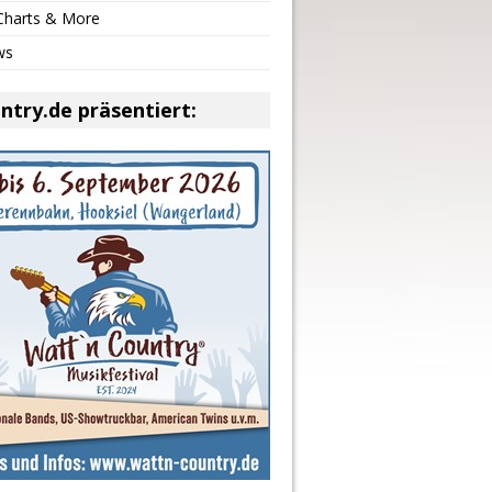
 Charts & More
ws
ntry.de präsentiert: