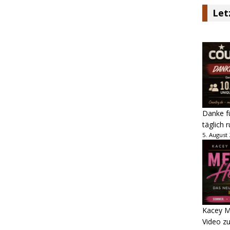
Let
Danke fü
täglich 
5. August
Kacey M
Video z