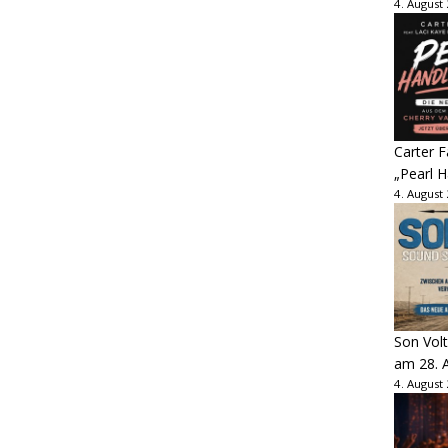
4. August
Carter 
„Pearl H
4. August
Son Volt
am 28. 
4. August