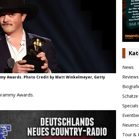
Kat
News
Reviews
my Awards. Photo Credit by Matt Winkelmeyer, Getty
Biografi
 Grammy Awards.
Schätze
Specials
Eventbe
Neuersc
Tour & 