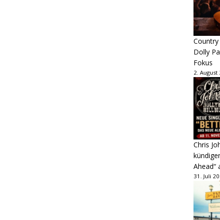
Country
Dolly P
Fokus
2. August
Chris Jo
kündige
Ahead“ 
31. Juli 2