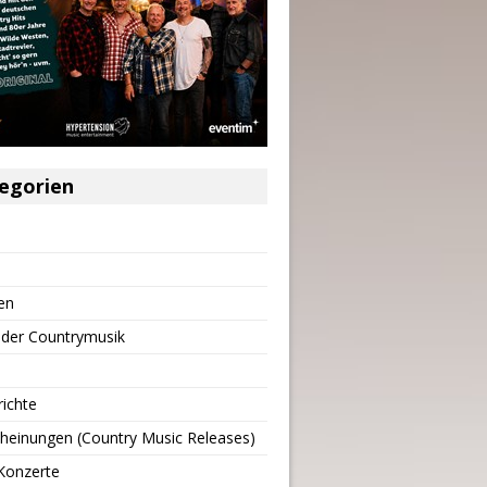
egorien
en
 der Countrymusik
richte
heinungen (Country Music Releases)
Konzerte