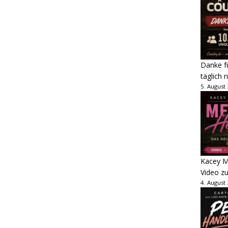
Danke fü
täglich 
5. August
Kacey M
Video z
4. August