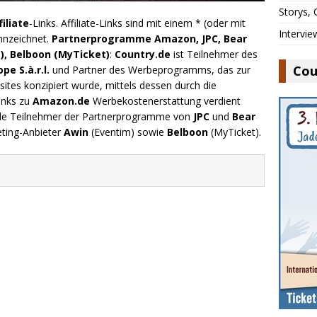
Storys,
filiate
-Links. Affiliate-Links sind mit einem * (oder mit
Intervie
nnzeichnet.
Partnerprogramme Amazon, JPC, Bear
), Belboon (MyTicket)
:
Country.de
ist Teilnehmer des
Cou
e S.à.r.l.
und Partner des Werbeprogramms, das zur
ites konzipiert wurde, mittels dessen durch die
inks zu
Amazon.de
Werbekostenerstattung verdient
.de Teilnehmer der Partnerprogramme von
JPC
und
Bear
eting-Anbieter
Awin
(Eventim) sowie
Belboon
(MyTicket).