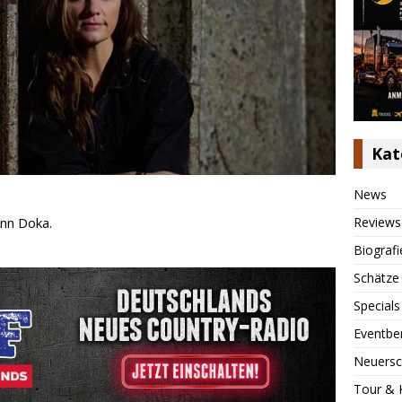
Kat
News
Reviews
Ann Doka.
Biografi
Schätze
Specials
Eventbe
Neuersc
Tour & 