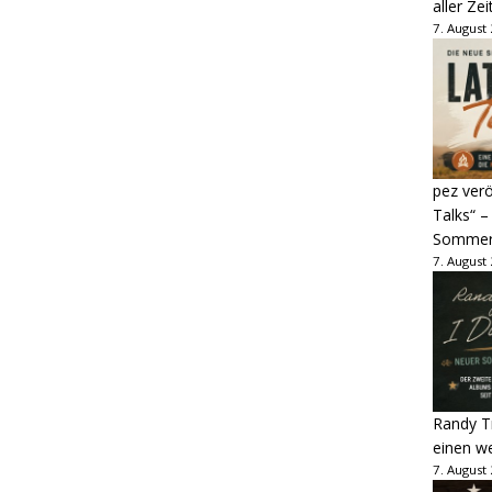
aller Zei
7. August
pez verö
Talks“ –
Sommer
7. August
Randy Tr
einen w
7. August