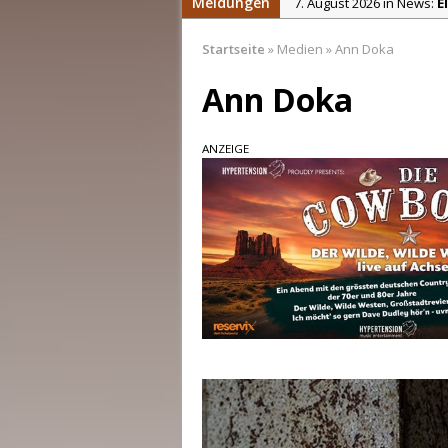
Meldungen
7. August 2026 in News:
E
7. August 2026 in News:
p
Startseite
»
Medien
»
Ann Doka
7. August 2026 in News:
R
Ann Doka
5. August 2026 in News:
D
4. August 2026 in News:
K
ANZEIGE
7. August 2026 in News:
C