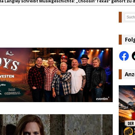
lla Langley schreibt Musikgeschichte: „Choosin‘ Texas“ gehört zu d
ez veröffentlicht neue Single „Late Night Talks“ – eine Hymne au
Such
andy Travis veröffentlicht mit „I Don’t Care“ einen weiteren Schat
anke für Euer Vertrauen: Country.de erreicht täglich rund 10.000 L
acey Musgraves entführt Fans mit neuem Video zu „Mexico Honey“
Fol
arly Pearce hinterfragt den ständigen Vergleich mit anderen
Anz