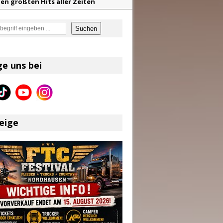
en größten Hits aller Zeiten
f unvergessliche Sommernächte
en
Suchen
z aus dem Archiv
eser
ge uns bei
eige