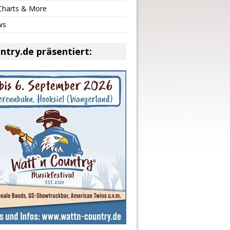
 Charts & More
ws
ntry.de präsentiert: