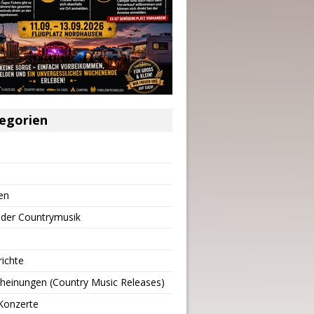
egorien
en
 der Countrymusik
richte
heinungen (Country Music Releases)
Konzerte