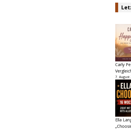
Let
Carly Pe
Vergleic
7. August
Ella Lan
„Choosin