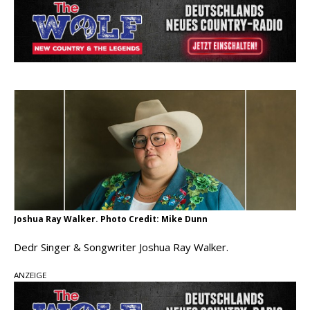
pez veröffentlicht neue Single „Late Night
Talks“ – eine Hymne auf unvergessliche
Sommernächte
Randy Travis veröffentlicht mit „I Don’t Care“
einen weiteren Schatz aus dem Archiv
Ben Gallaher kehrt zu seinen Wurzeln zurück –
„Taylor Gold“ zeigt die Kraft der Akustik
Joshua Ray Walker. Photo Credit: Mike Dunn
Dedr Singer & Songwriter Joshua Ray Walker.
ANZEIGE