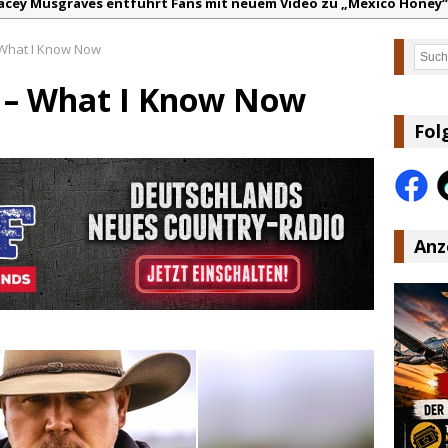
acey Musgraves entführt Fans mit neuem Video zu „Mexico Honey“
arter Faith mit brandneuem Musikvideo zu „Pearl Handled Pistol“
What I Know Now
Such
on Volt – „Sound Signal Serenades“ erscheint am 28. August
 – What I Know Now
ountry Music Hot News – 2. August 2026: Dolly Parton, Bill Anders
s Johnson & The Hollywood Hillbillies kündigen neues Album mit „
Fol
anke für Euer Vertrauen: Country.de erreicht täglich rund 10.000 L
Anz