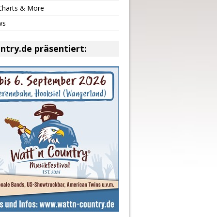
 Charts & More
ws
ntry.de präsentiert: