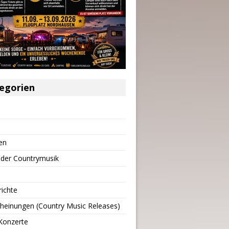
egorien
en
 der Countrymusik
richte
heinungen (Country Music Releases)
Konzerte