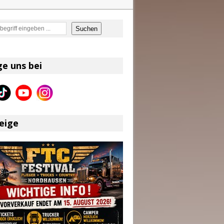
en
Suchen
on und Shaboozey im Fokus
Better Days Ahead“ an
ge uns bei
eser
eige