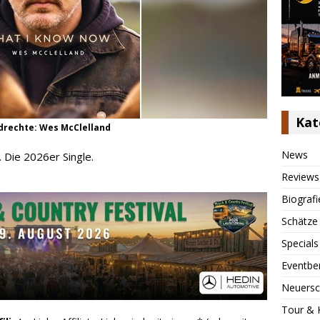
Kat
ldrechte: Wes McClelland
News
 Die 2026er Single.
Reviews
Biografi
Schätze
Specials
Eventbe
Neuersc
Tour & 