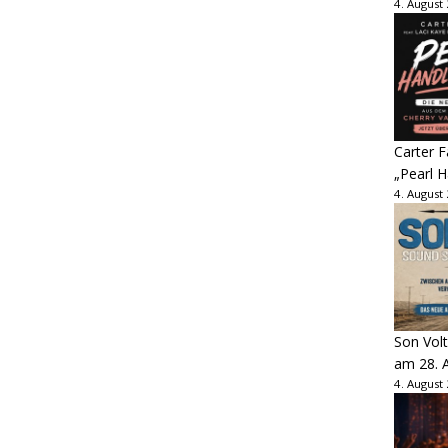
4. August
Carter 
„Pearl H
4. August
Son Volt
am 28. 
4. August