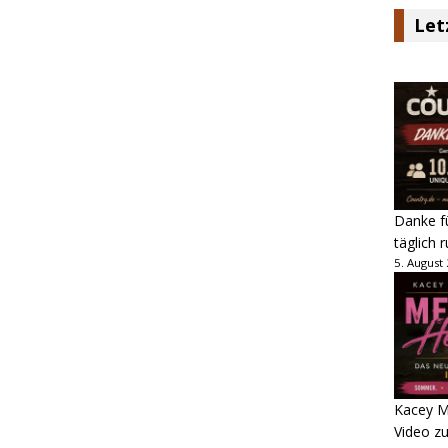
Let
Danke fü
täglich 
5. August
Kacey M
Video z