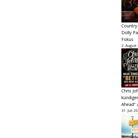
Country
Dolly P
Fokus
2. August
Chris Jo
kündige
Ahead“ 
31. Juli 2