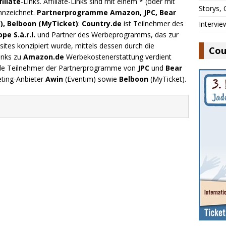
filiate
-Links. Affiliate-Links sind mit einem * (oder mit
Storys,
nnzeichnet.
Partnerprogramme Amazon, JPC, Bear
), Belboon (MyTicket)
:
Country.de
ist Teilnehmer des
Intervie
e S.à.r.l.
und Partner des Werbeprogramms, das zur
ites konzipiert wurde, mittels dessen durch die
Cou
inks zu
Amazon.de
Werbekostenerstattung verdient
.de Teilnehmer der Partnerprogramme von
JPC
und
Bear
eting-Anbieter
Awin
(Eventim) sowie
Belboon
(MyTicket).