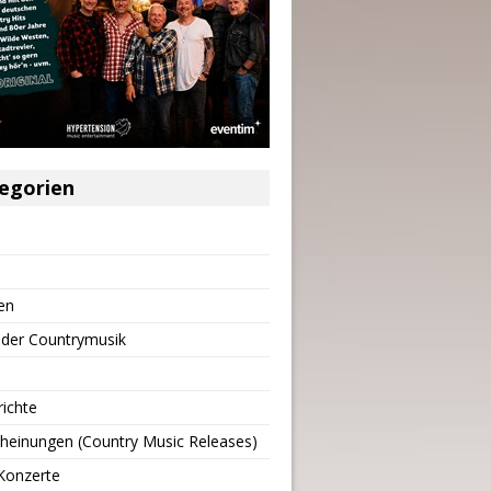
egorien
en
 der Countrymusik
richte
heinungen (Country Music Releases)
Konzerte