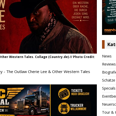
Kat
News
ther Western Tales. Collage (Country.de) // Photo Credit:
Reviews
ey - The Outlaw Cherie Lee & Other Western Tales
Biografi
Schätze
Specials
Eventbe
Neuersc
Tour & 