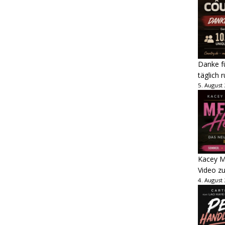
Danke fü
täglich 
5. August
Kacey M
Video z
4. August