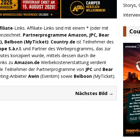
Storys,
Intervie
filiate
-Links. Affiliate-Links sind mit einem * (oder mit
Cou
nnzeichnet.
Partnerprogramme Amazon, JPC, Bear
), Belboon (MyTicket)
:
Country.de
ist Teilnehmer des
e S.à.r.l.
und Partner des Werbeprogramms, das zur
ites konzipiert wurde, mittels dessen durch die
inks zu
Amazon.de
Werbekostenerstattung verdient
.de Teilnehmer der Partnerprogramme von
JPC
und
Bear
eting-Anbieter
Awin
(Eventim) sowie
Belboon
(MyTicket).
Nächstes Bild →