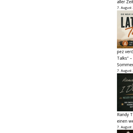
aller Zei
7. August
pez verö
Talks“ –
Sommer
7. August
Randy Tr
einen w
7. August