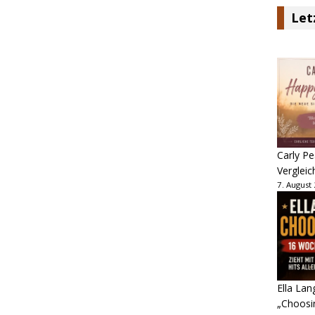
Let
Carly Pe
Vergleic
7. August
Ella Lan
„Choosin