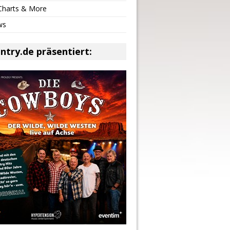
 Charts & More
ws
ntry.de präsentiert: