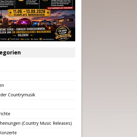
egorien
en
 der Countrymusik
richte
heinungen (Country Music Releases)
Konzerte