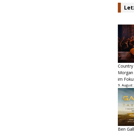
Let
Country
Morgan 
im Foku
9. August
Ben Gall