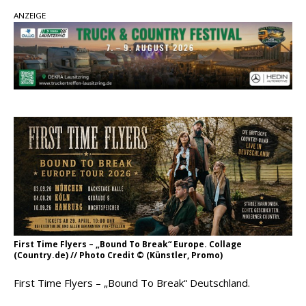
Country Music Hot News – 2. August 2026: Dolly
ANZEIGE
Parton, Bill Anderson und Shaboozey im Fokus
Chris Johnson & The Hollywood Hillbillies
kündigen neues Album mit „Better Days
Ahead“ an
Danke für Euer Vertrauen: Country.de erreicht
täglich rund 10.000 Leser
First Time Flyers – „Bound To Break“ Europe. Collage
(Country.de) // Photo Credit © (Künstler, Promo)
First Time Flyers – „Bound To Break“ Deutschland.