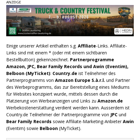
ANZEIGE
Einige unserer Artikel enthalten s.g.
Affiliate
-Links. Affiliate-
Links sind mit einem * (oder mit einem sichtbaren
Bestellbutton) gekennzeichnet.
Partnerprogramme
Amazon, JPC, Bear Family Records und Awin (Eventim),
Belboon (MyTicket)
:
Country.de
ist Teilnehmer des
Partnerprogramms von
Amazon Europe S.à.r.l.
und Partner
des Werbeprogramms, das zur Bereitstellung eines Mediums
für Websites konzipiert wurde, mittels dessen durch die
Platzierung von Werbeanzeigen und Links zu
Amazon.de
Werbekostenerstattung verdient werden kann. Ausserdem ist
Country.de Teilnehmer der Partnerprogramme von
JPC
und
Bear Family Records
sowie Affiliate-Marketing-Anbieter
Awin
(Eventim) sowie
Belboon
(MyTicket).