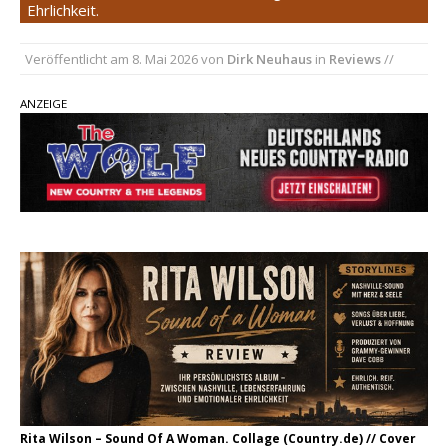
Carter Faith mit brandneuem Musikvideo zu
Ehrlichkeit.
„Pearl Handled Pistol“
Veröffentlicht am
8. Mai 2026
von
Dirk Neuhaus
in
Reviews
//
Son Volt – „Sound Signal Serenades“ erscheint
am 28. August
ANZEIGE
pez veröffentlicht neue Single „Late Night
Talks“ – eine Hymne auf unvergessliche
Sommernächte
Rita Wilson – Sound Of A Woman. Collage (Country.de) // Cover