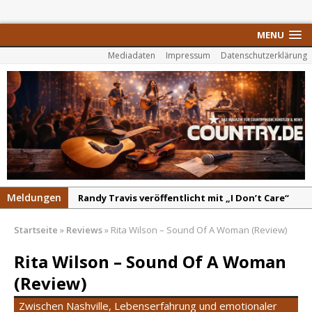
MENU
Mediadaten
Impressum
Datenschutzerklärung
Meldungen
Randy Travis veröffentlicht mit „I Don’t Care“
einen weiteren Schatz aus dem Archiv
Startseite
»
Reviews
»
Rita Wilson – Sound Of A Woman (Review)
Danke für Euer Vertrauen: Country.de erreicht
täglich rund 10.000 Leser
Rita Wilson – Sound Of A Woman
Kacey Musgraves entführt Fans mit neuem
(Review)
Video zu „Mexico Honey“
Zwischen Nashville, Lebenserfahrung und emotionaler