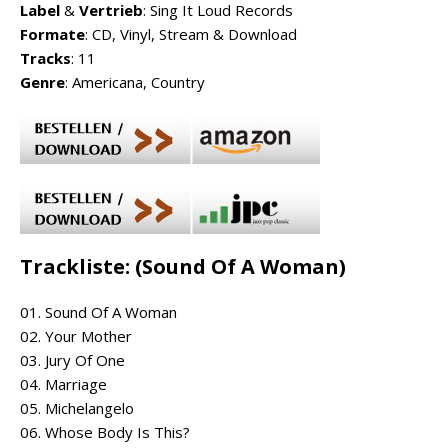
Label
&
Vertrieb
: Sing It Loud Records
Formate
: CD, Vinyl, Stream & Download
Tracks
: 11
Genre
: Americana, Country
Trackliste: (Sound Of A Woman)
01. Sound Of A Woman
02. Your Mother
03. Jury Of One
04. Marriage
05. Michelangelo
06. Whose Body Is This?