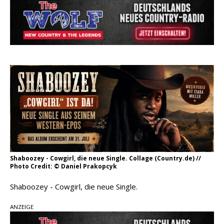
Ella Langley schreibt Musikgeschichte:
„Choosin‘ Texas“ gehört zu den größten Hits
aller Zeiten
pez veröffentlicht neue Single „Late Night
Talks“ – eine Hymne auf unvergessliche
Sommernächte
Country Music Hot News – 9. August 2026:
Morgan Wallen, Dolly Parton und Riley Green im
Fokus
Shaboozey - Cowgirl, die neue Single. Collage (Country.de) //
Photo Credit: © Daniel Prakopcyk
Shaboozey - Cowgirl, die neue Single.
ANZEIGE