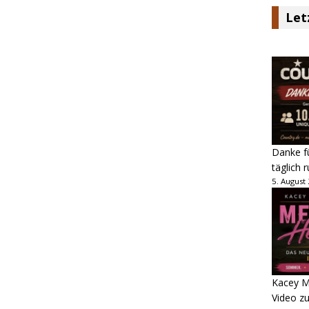
Let
Danke fü
täglich 
5. August
Kacey M
Video z