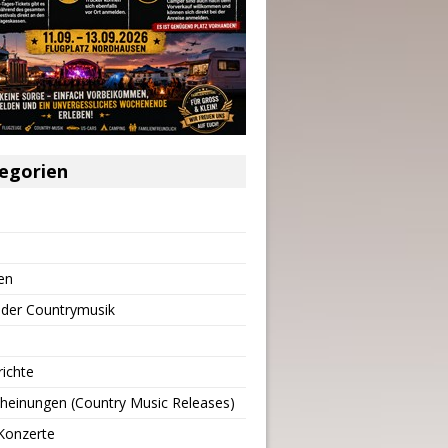
egorien
en
 der Countrymusik
richte
heinungen (Country Music Releases)
Konzerte