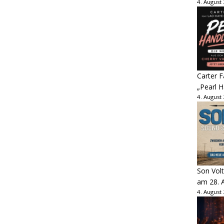
4. August
Carter 
„Pearl H
4. August
Son Volt
am 28. 
4. August