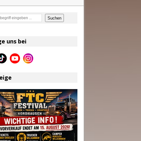
en
Suchen
on und Shaboozey im Fokus
Better Days Ahead“ an
ge uns bei
eser
eige