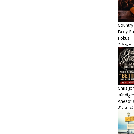
Country
Dolly P
Fokus
2. August
Chris Jo
kündige
Ahead“ 
31. Juli 2