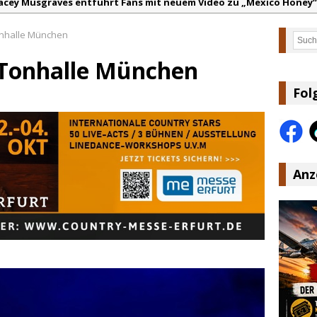
acey Musgraves entführt Fans mit neuem Video zu „Mexico Honey“
arter Faith mit brandneuem Musikvideo zu „Pearl Handled Pistol“
onhalle München
Such
on Volt – „Sound Signal Serenades“ erscheint am 28. August
 Tonhalle München
ountry Music Hot News – 2. August 2026: Dolly Parton, Bill Anders
s Johnson & The Hollywood Hillbillies kündigen neues Album mit „
Fol
anke für Euer Vertrauen: Country.de erreicht täglich rund 10.000 L
Anz