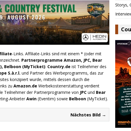
Storys,
Intervie
Cou
filiate
-Links. Affiliate-Links sind mit einem * (oder mit
nnzeichnet.
Partnerprogramme Amazon, JPC, Bear
), Belboon (MyTicket)
:
Country.de
ist Teilnehmer des
e S.à.r.l.
und Partner des Werbeprogramms, das zur
ites konzipiert wurde, mittels dessen durch die
inks zu
Amazon.de
Werbekostenerstattung verdient
.de Teilnehmer der Partnerprogramme von
JPC
und
Bear
eting-Anbieter
Awin
(Eventim) sowie
Belboon
(MyTicket).
Nächstes Bild →