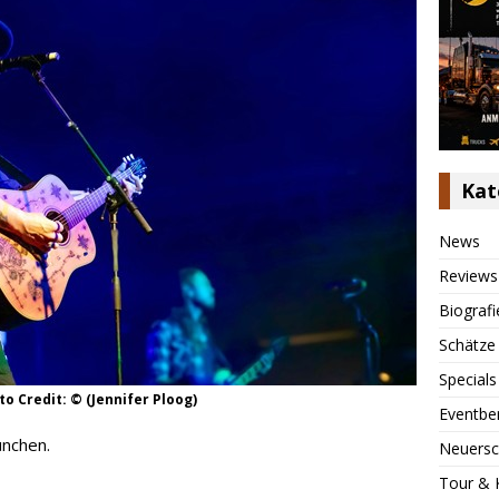
Kat
News
Reviews
Biografi
Schätze
Specials
o Credit: © (Jennifer Ploog)
Eventbe
ünchen.
Neuersc
Tour & 