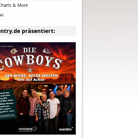
 Charts & More
ws
ntry.de präsentiert: