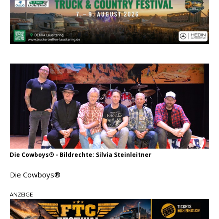
einen weiteren Schatz aus dem Archiv
Danke für Euer Vertrauen: Country.de erreicht
täglich rund 10.000 Leser
Kacey Musgraves entführt Fans mit neuem
Video zu „Mexico Honey“
Carly Pearce hinterfragt den ständigen
Vergleich mit anderen
Die Cowboys® - Bildrechte: Silvia Steinleitner
Die Cowboys®
ANZEIGE