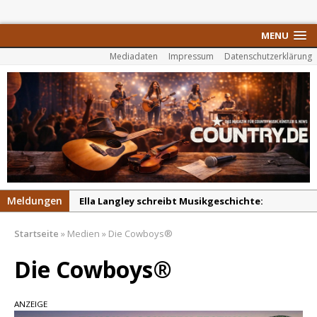
MENU
Mediadaten
Impressum
Datenschutzerklärung
Meldungen
Ella Langley schreibt Musikgeschichte:
„Choosin‘ Texas“ gehört zu den größten Hits
Startseite
»
Medien
»
Die Cowboys®
aller Zeiten
pez veröffentlicht neue Single „Late Night
Die Cowboys®
Talks“ – eine Hymne auf unvergessliche
Sommernächte
ANZEIGE
Randy Travis veröffentlicht mit „I Don’t Care“