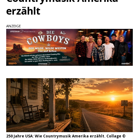
erzählt
pez veröffentlicht neue Single „Late Night
Talks“ – eine Hymne auf unvergessliche
Sommernächte
ANZEIGE
Randy Travis veröffentlicht mit „I Don’t Care“
einen weiteren Schatz aus dem Archiv
Ben Gallaher kehrt zu seinen Wurzeln zurück –
„Taylor Gold“ zeigt die Kraft der Akustik
250 Jahre USA: Wie Countrymusik Amerika erzählt. Collage ©