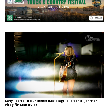
pez veröffentlicht neue Single „Late Night
Talks“ – eine Hymne auf unvergessliche
Sommernächte
Randy Travis veröffentlicht mit „I Don’t Care“
einen weiteren Schatz aus dem Archiv
Ben Gallaher kehrt zu seinen Wurzeln zurück –
„Taylor Gold“ zeigt die Kraft der Akustik
Carly Pearce im Münchener Backstage; Bildrechte: Jennifer
Ploog für Country.de