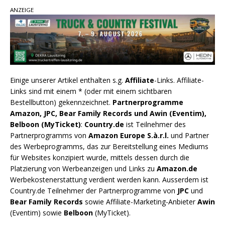
ANZEIGE
Einige unserer Artikel enthalten s.g.
Affiliate
-Links. Affiliate-
Links sind mit einem * (oder mit einem sichtbaren
Bestellbutton) gekennzeichnet.
Partnerprogramme
Amazon, JPC, Bear Family Records und Awin (Eventim),
Belboon (MyTicket)
:
Country.de
ist Teilnehmer des
Partnerprogramms von
Amazon Europe S.à.r.l.
und Partner
des Werbeprogramms, das zur Bereitstellung eines Mediums
für Websites konzipiert wurde, mittels dessen durch die
Platzierung von Werbeanzeigen und Links zu
Amazon.de
Werbekostenerstattung verdient werden kann. Ausserdem ist
Country.de Teilnehmer der Partnerprogramme von
JPC
und
Bear Family Records
sowie Affiliate-Marketing-Anbieter
Awin
(Eventim) sowie
Belboon
(MyTicket).