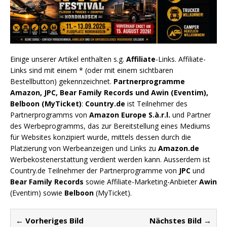
Einige unserer Artikel enthalten s.g.
Affiliate
-Links. Affiliate-
Links sind mit einem * (oder mit einem sichtbaren
Bestellbutton) gekennzeichnet.
Partnerprogramme
Amazon, JPC, Bear Family Records und Awin (Eventim),
Belboon (MyTicket)
:
Country.de
ist Teilnehmer des
Partnerprogramms von
Amazon Europe S.à.r.l.
und Partner
des Werbeprogramms, das zur Bereitstellung eines Mediums
für Websites konzipiert wurde, mittels dessen durch die
Platzierung von Werbeanzeigen und Links zu
Amazon.de
Werbekostenerstattung verdient werden kann. Ausserdem ist
Country.de Teilnehmer der Partnerprogramme von
JPC
und
Bear Family Records
sowie Affiliate-Marketing-Anbieter
Awin
(Eventim) sowie
Belboon
(MyTicket).
← Vorheriges Bild
Nächstes Bild →