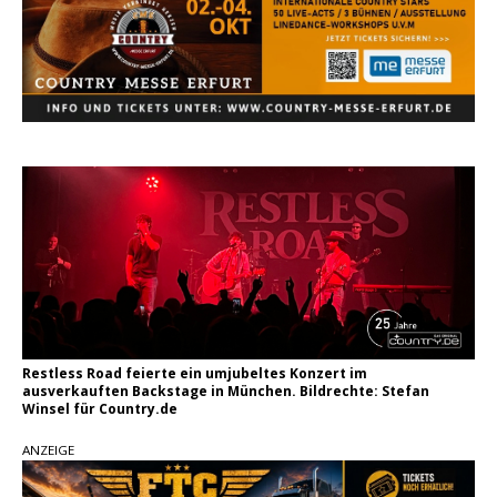
Ella Langley schreibt Musikgeschichte:
„Choosin‘ Texas“ gehört zu den größten Hits
aller Zeiten
pez veröffentlicht neue Single „Late Night
Talks“ – eine Hymne auf unvergessliche
Sommernächte
Country Music Hot News – 9. August 2026:
Morgan Wallen, Dolly Parton und Riley Green im
Fokus
Restless Road feierte ein umjubeltes Konzert im
ausverkauften Backstage in München. Bildrechte: Stefan
Winsel für Country.de
ANZEIGE