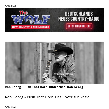
ANZEIGE
pez veröffentlicht neue Single „Late Night
Talks“ – eine Hymne auf unvergessliche
Sommernächte
Randy Travis veröffentlicht mit „I Don’t Care“
einen weiteren Schatz aus dem Archiv
Ben Gallaher kehrt zu seinen Wurzeln zurück –
„Taylor Gold“ zeigt die Kraft der Akustik
Rob Georg - Push That Horn. Bildrechte: Rob Georg
Rob Georg - Push That Horn. Das Cover zur Single.
ANZEIGE