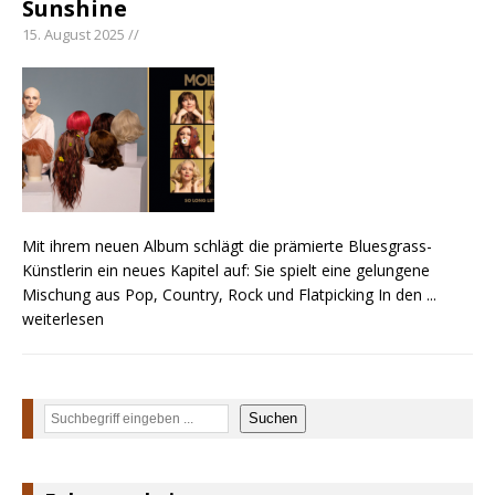
Sunshine
pez veröffentlicht neue Single „Late Night
15. August 2025 //
Talks“ – eine Hymne auf unvergessliche
Sommernächte
Randy Travis veröffentlicht mit „I Don’t Care“
einen weiteren Schatz aus dem Archiv
Ben Gallaher kehrt zu seinen Wurzeln zurück –
„Taylor Gold“ zeigt die Kraft der Akustik
Mit ihrem neuen Album schlägt die prämierte Bluesgrass-
Künstlerin ein neues Kapitel auf: Sie spielt eine gelungene
Mischung aus Pop, Country, Rock und Flatpicking In den
...
weiterlesen
Suchen
Suchen