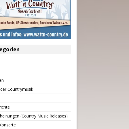
egorien
en
 der Countrymusik
richte
heinungen (Country Music Releases)
Konzerte