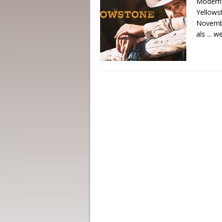
Moderne
Yellows
Novembe
als
... w