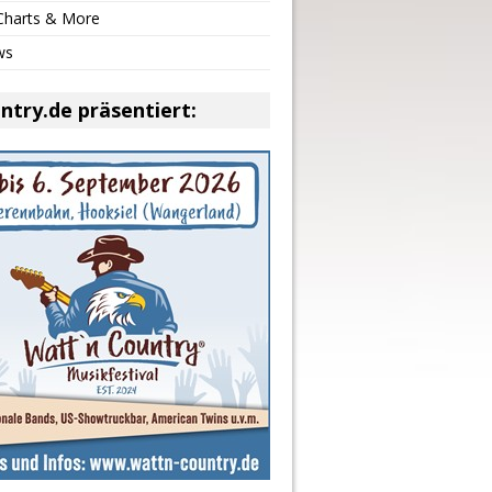
 Charts & More
ws
ntry.de präsentiert: