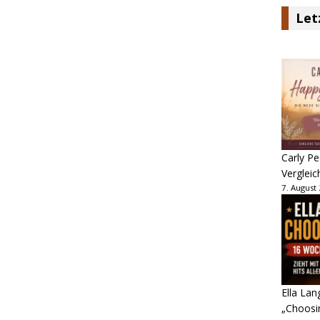
Let
Carly Pe
Vergleic
7. August
Ella Lan
„Choosin