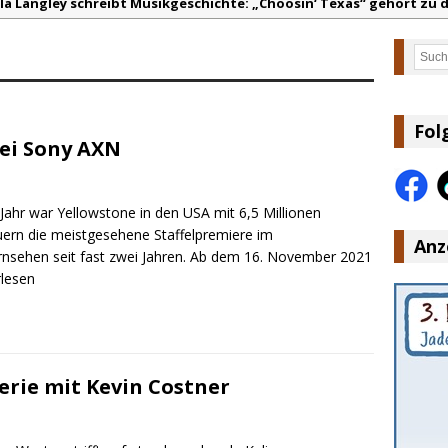
lla Langley schreibt Musikgeschichte: „Choosin‘ Texas“ gehört zu d
ez veröffentlicht neue Single „Late Night Talks“ – eine Hymne au
Such
andy Travis veröffentlicht mit „I Don’t Care“ einen weiteren Schat
anke für Euer Vertrauen: Country.de erreicht täglich rund 10.000 L
acey Musgraves entführt Fans mit neuem Video zu „Mexico Honey“
Fol
bei Sony AXN
arly Pearce hinterfragt den ständigen Vergleich mit anderen
 Jahr war Yellowstone in den USA mit 6,5 Millionen
ern die meistgesehene Staffelpremiere im
Anz
rnsehen seit fast zwei Jahren. Ab dem 16. November 2021
erlesen
erie mit Kevin Costner