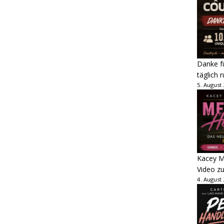
Danke fü
täglich 
5. August
Kacey M
Video z
4. August