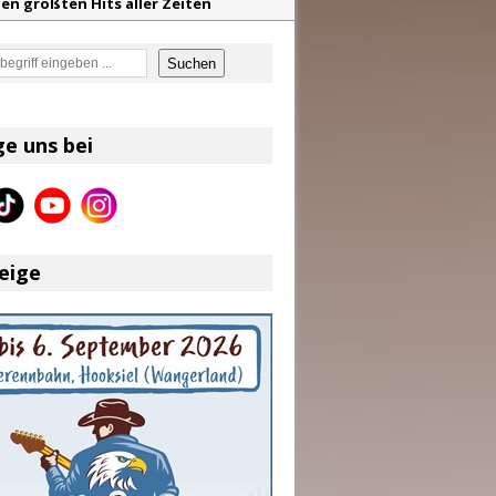
en größten Hits aller Zeiten
f unvergessliche Sommernächte
en
Suchen
z aus dem Archiv
eser
ge uns bei
eige