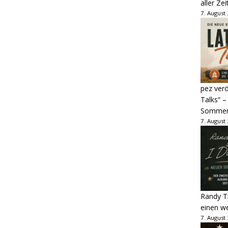
aller Zei
7. August
pez verö
Talks“ –
Sommer
7. August
Randy Tr
einen w
7. August