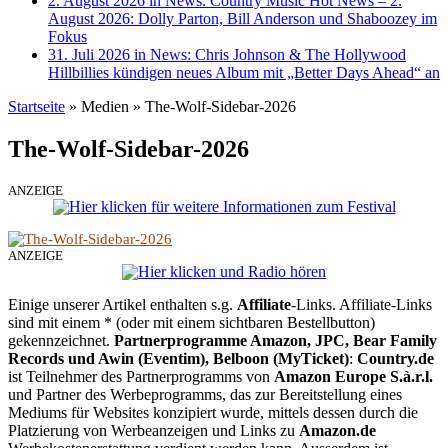
2. August 2026 in News:
Country Music Hot News – 2.
August 2026: Dolly Parton, Bill Anderson und Shaboozey im
Fokus
31. Juli 2026 in News:
Chris Johnson & The Hollywood
Hillbillies kündigen neues Album mit „Better Days Ahead“ an
Startseite
»
Medien
»
The-Wolf-Sidebar-2026
The-Wolf-Sidebar-2026
ANZEIGE
ANZEIGE
Einige unserer Artikel enthalten s.g.
Affiliate
-Links. Affiliate-Links
sind mit einem * (oder mit einem sichtbaren Bestellbutton)
gekennzeichnet.
Partnerprogramme Amazon, JPC, Bear Family
Records und Awin (Eventim), Belboon (MyTicket)
:
Country.de
ist Teilnehmer des Partnerprogramms von
Amazon Europe S.à.r.l.
und Partner des Werbeprogramms, das zur Bereitstellung eines
Mediums für Websites konzipiert wurde, mittels dessen durch die
Platzierung von Werbeanzeigen und Links zu
Amazon.de