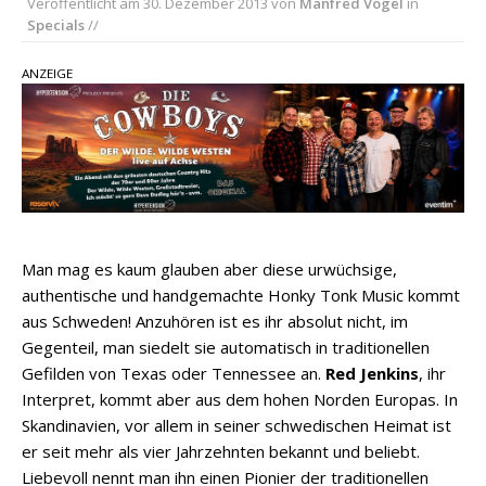
Veröffentlicht am
30. Dezember 2013
von
Manfred Vogel
in
Carter Faith mit brandneuem Musikvideo zu
Specials
//
„Pearl Handled Pistol“
Son Volt – „Sound Signal Serenades“ erscheint
ANZEIGE
am 28. August
pez veröffentlicht neue Single „Late Night
Talks“ – eine Hymne auf unvergessliche
Sommernächte
Man mag es kaum glauben aber diese urwüchsige,
authentische und handgemachte Honky Tonk Music kommt
aus Schweden! Anzuhören ist es ihr absolut nicht, im
Gegenteil, man siedelt sie automatisch in traditionellen
Gefilden von Texas oder Tennessee an.
Red Jenkins
, ihr
Interpret, kommt aber aus dem hohen Norden Europas. In
Skandinavien, vor allem in seiner schwedischen Heimat ist
er seit mehr als vier Jahrzehnten bekannt und beliebt.
Liebevoll nennt man ihn einen Pionier der traditionellen