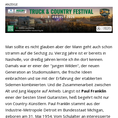
Country Music Hot News – 2. August 2026: Dolly
ANZEIGE
Parton, Bill Anderson und Shaboozey im Fokus
Chris Johnson & The Hollywood Hillbillies
kündigen neues Album mit „Better Days
Ahead“ an
Danke für Euer Vertrauen: Country.de erreicht
täglich rund 10.000 Leser
Man sollte es nicht glauben aber der Mann geht auch schon
stramm auf die Sechzig zu. Vierzig Jahre ist er bereits in
Nashville, vor dreißig Jahren lernte ich ihn dort kennen.
Damals war er einer der "jungen Wilden", der neuen
Generation an Studiomusikern, die frische Ideen
einbrachten und sie mit der Erfahrung der etablierten
Sidemen kombinierten. Und die Zusammenarbeit zwischen
Alt und Jung klappte auf Anhieb. Längst ist
Paul Franklin
einer der besten Steel Guitaristen, heiß begehrt nicht nur
von Country-Künstlern. Paul Franklin stammt aus der
Industrie-Metropole Detroit im Bundesstaat Michigan,
geboren am 31. Mai 1954. Vom Schulalter an interessierte