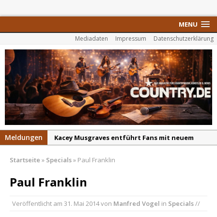
MENU
Mediadaten
Impressum
Datenschutzerklärung
Meldungen
Kacey Musgraves entführt Fans mit neuem
Video zu „Mexico Honey“
Startseite
»
Specials
»
Paul Franklin
Carter Faith mit brandneuem Musikvideo zu
„Pearl Handled Pistol“
Paul Franklin
Son Volt – „Sound Signal Serenades“ erscheint
Veröffentlicht am
31. Mai 2014
von
Manfred Vogel
in
Specials
//
am 28. August