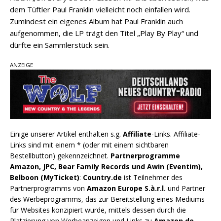
dem Tüftler Paul Franklin vielleicht noch einfallen wird.
Zumindest ein eigenes Album hat Paul Franklin auch
aufgenommen, die LP trägt den Titel „Play By Play“ und
dürfte ein Sammlerstück sein.
ANZEIGE
Einige unserer Artikel enthalten s.g.
Affiliate
-Links. Affiliate-
Links sind mit einem * (oder mit einem sichtbaren
Bestellbutton) gekennzeichnet.
Partnerprogramme
Amazon, JPC, Bear Family Records und Awin (Eventim),
Belboon (MyTicket)
:
Country.de
ist Teilnehmer des
Partnerprogramms von
Amazon Europe S.à.r.l.
und Partner
des Werbeprogramms, das zur Bereitstellung eines Mediums
für Websites konzipiert wurde, mittels dessen durch die
Platzierung von Werbeanzeigen und Links zu
Amazon.de