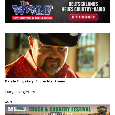
Country Music Hot News – 2. August 2026: Dolly
Parton, Bill Anderson und Shaboozey im Fokus
Chris Johnson & The Hollywood Hillbillies
kündigen neues Album mit „Better Days
Ahead“ an
Danke für Euer Vertrauen: Country.de erreicht
täglich rund 10.000 Leser
Daryle Singletary. Bildrechte: Promo
Daryle Singletary
ANZEIGE