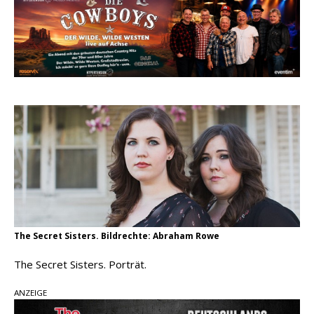
pez veröffentlicht neue Single „Late Night
Talks“ – eine Hymne auf unvergessliche
Sommernächte
Randy Travis veröffentlicht mit „I Don’t Care“
einen weiteren Schatz aus dem Archiv
Ben Gallaher kehrt zu seinen Wurzeln zurück –
„Taylor Gold“ zeigt die Kraft der Akustik
The Secret Sisters. Bildrechte: Abraham Rowe
The Secret Sisters. Porträt.
ANZEIGE