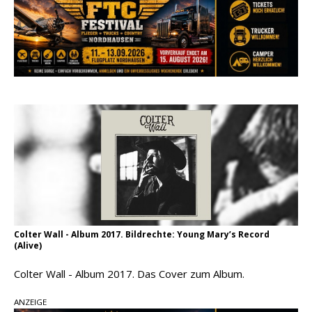
Ella Langley schreibt Musikgeschichte:
„Choosin‘ Texas“ gehört zu den größten Hits
aller Zeiten
pez veröffentlicht neue Single „Late Night
Talks“ – eine Hymne auf unvergessliche
Sommernächte
Country Music Hot News – 9. August 2026:
Morgan Wallen, Dolly Parton und Riley Green im
Fokus
Colter Wall - Album 2017. Bildrechte: Young Mary’s Record
(Alive)
Colter Wall - Album 2017. Das Cover zum Album.
ANZEIGE