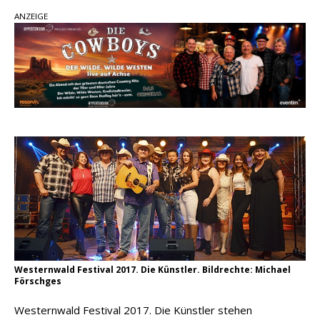
Country Music Hot News – 2. August 2026: Dolly
ANZEIGE
Parton, Bill Anderson und Shaboozey im Fokus
Chris Johnson & The Hollywood Hillbillies
kündigen neues Album mit „Better Days
Ahead“ an
Danke für Euer Vertrauen: Country.de erreicht
täglich rund 10.000 Leser
Westernwald Festival 2017. Die Künstler. Bildrechte: Michael
Förschges
Westernwald Festival 2017. Die Künstler stehen